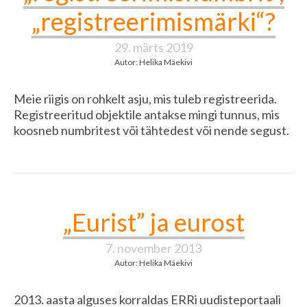
„registreerimismärki“?
29. märts 2019
Autor: Helika Mäekivi
Meie riigis on rohkelt asju, mis tuleb registreerida.
Registreeritud objektile antakse mingi tunnus, mis
koosneb numbritest või tähtedest või nende segust.
„Eurist” ja eurost
7. november 2013
Autor: Helika Mäekivi
2013. aasta alguses korraldas ERRi uudisteportaali