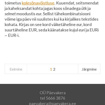
toimetus
kolesõnavõistluse
. Kuuendat, seitsmendat
ja kaheksandat kohta jagas koos sõnadega
ütk
ja
selmet
moodustis
eur.
Sellist tähekombinatsiooni
võime iga päev nii suulistes kui ka kirjalikes tekstides
kohata. Kirjas on see kord väiketäheline
eur
, kord
suurtäheline EUR, seda käänatakse kujul
euri
ja EURi
~ EUR-i.
Eelmine
1
2
Järgmine
OÜ Päevakera
tel 5666 3876
paevakera@paevakera.ee