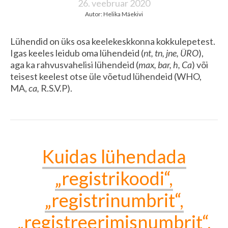
26. veebruar 2020
Autor: Helika Mäekivi
Lühendid on üks osa keelekeskkonna kokkulepetest.
Igas keeles leidub oma lühendeid (
nt, tn, jne, ÜRO
),
aga ka rahvusvahelisi lühendeid (
max, bar, h, Ca
)
või
teisest keelest otse üle võetud lühendeid (WHO,
MA,
ca,
R.S.V.P).
Kuidas lühendada
„registrikoodi“,
„registrinumbrit“,
„registreerimisnumbrit“,