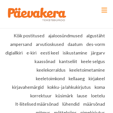
Kõik postitused
ajaloosündmused
algustäht
ampersand
arvutioskused
daatum
des-vorm
digiallkiri
e-kiri
eesti keel
isikustamine
järgarv
kaassõnad
kantseliit
keele selgus
keelekorraldus
keeletoimetamine
keeletoimkond
kellaaeg
kirjakeel
kirjavahemärgid
kokku- ja lahkukirjutus
koma
korrektuur
küsimärk
lause
loetelu
lt-liitelised määrsõnad
lühendid
määrsõnad
mitmus
mõttekriips
nimekirjutus