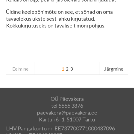
Üldine keelepõhimõte on see, et sõnad on oma
tavaolekus üksteisest lahku kirjutatud.
Kokkukirjutuseks on tavaliselt mõni põhjus.
Eelmine
1
2
3
Järgmine
OÜ Päevakera
tel 5666 3876
paevakera@paevakera.ee
Kartuli 6–1, 51007 Tartu
LHV Panga konto nr EE737700771000437096