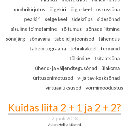
numbrikirjutus
õigekiri
õiguskeel
oskussõna
pealkiri
selge keel
sidekriips
sidesõnad
sisuline toimetamine
sõltumus
sõnade liitmine
sõnajärg
sõnavara
tabelid ja joonised
tähendus
täheortograafia
tehnikakeel
terminid
tõlkimine
tsitaatsõna
ühend- ja väljendtegusõnad
ülakoma
üritusenimetused
v- ja tav-kesksõnad
virtuaalüksused
vormimoodustus
Kuidas liita 2 + 1 ja 2 + 2?
2. juuli 2018
Autor: Helika Mäekivi