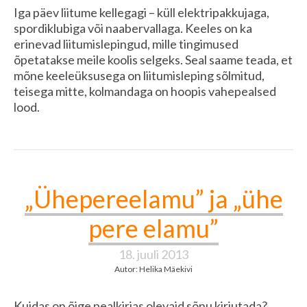
Iga päev liitume kellegagi – küll elektripakkujaga,
spordiklubiga või naabervallaga. Keeles on ka
erinevad liitumislepingud, mille tingimused
õpetatakse meile koolis selgeks. Seal saame teada, et
mõne keeleüksusega on liitumisleping sõlmitud,
teisega mitte, kolmandaga on hoopis vahepealsed
lood.
„Ühepereelamu” ja „ühe
pere elamu”
18. juuli 2013
Autor: Helika Mäekivi
Kuidas on õige pealkirjas olevaid sõnu kirjutada?