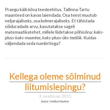
Praegu käib kõva teedeehitus. Tallinna-Tartu
maanteed on kavas laiendada. Osa teest muutub
neljarajaliseks, osa kolmerajaliseks. Et tähistada
sõiduradade arvu, kasutatakse sageli
matemaatikatehet, millele liidetakse põhisõna:
kaks-
pluss-kaks-maantee
,
kaks-pluss-üks-teelõik
. Kuidas
väljendada seda numbritega?
Kellega oleme sõlminud
liitumislepingu?
3. veebruar 2015
Autor: Helika Mäekivi