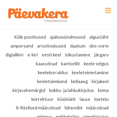
Kõik postitused
ajaloosündmused
algustäht
ampersand
arvutioskused
daatum
des-vorm
digiallkiri
e-kiri
eesti keel
isikustamine
järgarv
kaassõnad
kantseliit
keele selgus
keelekorraldus
keeletoimetamine
keeletoimkond
kellaaeg
kirjakeel
kirjavahemärgid
kokku- ja lahkukirjutus
koma
korrektuur
küsimärk
lause
loetelu
lt-liitelised määrsõnad
lühendid
määrsõnad
mitmus
mõttekriips
nimekirjutus