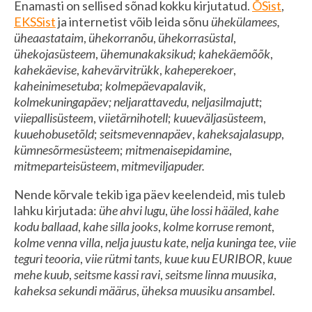
Enamasti on sellised sõnad kokku kirjutatud.
ÕSist
,
EKSSist
ja internetist võib leida sõnu
ühekülamees,
üheaastataim
,
ühekorranõu
,
ühekorrasüstal
,
ühekojasüsteem
,
ühemunakaksikud
;
kahekäemõõk
,
kahekäevise
,
kahevärvitrükk
,
kaheperekoer
,
kaheinimesetuba
;
kolmepäevapalavik,
kolmekuningapäev; neljarattavedu, neljasilmajutt
;
viiepallisüsteem
,
viietärnihotell
;
kuueväljasüsteem
,
kuuehobusetõld
;
seitsmevennapäev
,
kaheksajalasupp
,
kümnesõrmesüsteem
;
mitmenaisepidamine
,
mitmeparteisüsteem
,
mitmeviljapuder.
Nende kõrvale tekib iga päev keelendeid, mis tuleb
lahku kirjutada:
ühe ahvi lugu
,
ühe lossi hääled
,
kahe
kodu ballaad
,
kahe silla jooks
,
kolme korruse remont
,
kolme venna villa
,
nelja juustu kate
,
nelja kuninga tee
,
viie
teguri teooria
,
viie rütmi tants, kuue kuu EURIBOR
,
kuue
mehe kuub
,
seitsme kassi ravi
,
seitsme linna muusika
,
kaheksa sekundi määrus
,
üheksa muusiku ansambel
.