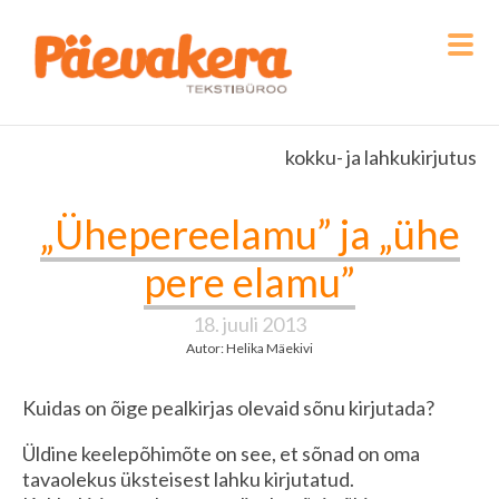
kokku- ja lahkukirjutus
„Ühepereelamu” ja „ühe
pere elamu”
18. juuli 2013
Autor: Helika Mäekivi
Kuidas on õige pealkirjas olevaid sõnu kirjutada?
Üldine keelepõhimõte on see, et sõnad on oma
tavaolekus üksteisest lahku kirjutatud.