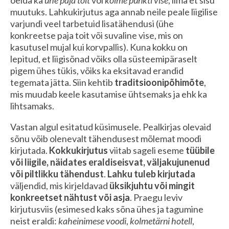
muutuks. Lahkukirjutus aga annab neile peale liigilise
varjundi veel tarbetuid lisatähendusi (ühe
konkreetse paja toit või suvaline vise, mis on
kasutusel mujal kui korvpallis). Kuna kokku on
lepitud, et liigisõnad võiks olla süsteemipäraselt
pigem ühes tükis, võiks ka eksitavad erandid
tegemata jätta. Siin kehtib
traditsioonipõhimõte
,
mis muudab keele kasutamise ühtsemaks ja ehk ka
lihtsamaks.
Vastan algul esitatud küsimusele. Pealkirjas olevaid
sõnu võib olenevalt tähendusest mõlemat moodi
kirjutada.
Kokkukirjutus
viitab sageli eseme
tüübile
või liigile, näidates eraldiseisvat, väljakujunenud
või piltlikku tähendust
.
Lahku tuleb kirjutada
väljendid, mis kirjeldavad
üksikjuhtu või mingit
konkreetset nähtust või asja
. Praegu leviv
kirjutusviis (esimesed kaks sõna ühes ja tagumine
neist eraldi:
kaheinimese voodi
,
kolmetärni hotell
,