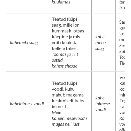
kuulamas
tuntu
trum
Teatud tüüpi
Saag,
saag, millel on
kuulu
kummaski otsas
konkr
käepide ja mis
kahe
mehel
kahemehesaag
võib kuuluda
mehe
See o
kellele tahes.
saag
kahe 
Toomas ja Tiit
Tooma
ostsid
Tiidu 
kahemehesae
Voodi
Teatud tüüpi
kahe
voodi, kuhu
konkr
mahub magama
inime
kahe
keskmiselt kaks
Tegu 
kaheinimesevoodi
inimese
inimest.
ka ka
voodi
Meie
voodi
kaheinimesevoodis
Kahe 
magas neli last
voodi 
olid k