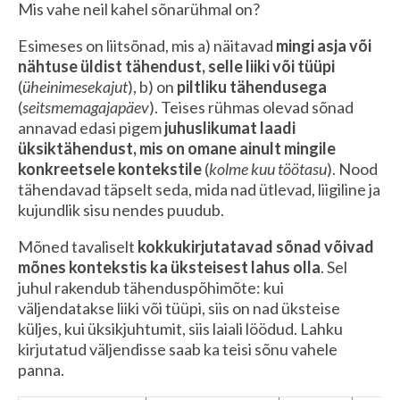
Mis vahe neil kahel sõnarühmal on?
Esimeses on liitsõnad, mis a) näitavad
mingi asja või
nähtuse üldist tähendust, selle liiki või tüüpi
(
üheinimesekajut
), b)
on
piltliku tähendusega
(
seitsmemagajapäev
). Teises rühmas olevad sõnad
annavad edasi pigem
juhuslikumat laadi
üksiktähendust, mis on omane ainult mingile
konkreetsele kontekstile
(
kolme kuu töötasu
). Nood
tähendavad täpselt seda, mida nad ütlevad, liigiline ja
kujundlik sisu nendes puudub.
Mõned tavaliselt
kokkukirjutatavad sõnad võivad
mõnes kontekstis ka üksteisest lahus olla
. Sel
juhul rakendub tähenduspõhimõte: kui
väljendatakse liiki või tüüpi, siis on nad üksteise
küljes, kui üksikjuhtumit, siis laiali löödud. Lahku
kirjutatud väljendisse saab ka teisi sõnu vahele
panna.