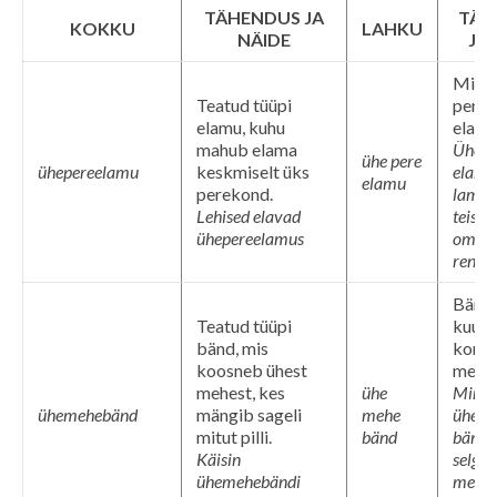
TÄHENDUS JA
TÄH
KOKKU
LAHKU
NÄIDE
JA 
Mingi
Teatud tüüpi
perel
elamu, kuhu
elamu
mahub elama
Ühe p
ühe pere
ühepereelamu
keskmiselt üks
elamu
elamu
perekond.
lammu
Lehised elavad
teiste
ühepereelamus
omad
renov
Bänd,
Teatud tüüpi
kuulu
bänd, mis
konkr
koosneb ühest
mehel
mehest, kes
ühe
Mind 
ühemehebänd
mängib sageli
mehe
ühe m
mitut pilli.
bänd
bändi.
Käisin
selgus,
ühemehebändi
mees o