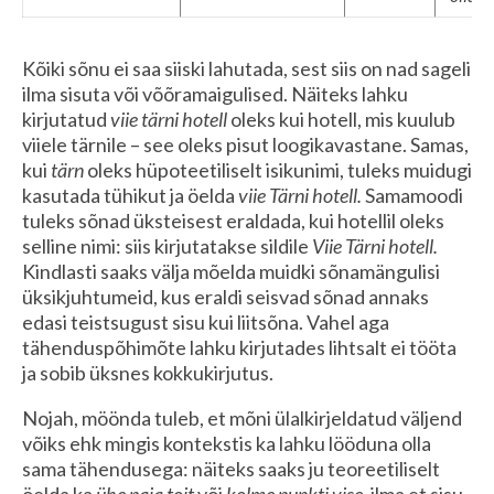
Kõiki sõnu ei saa siiski lahutada, sest siis on nad sageli
ilma sisuta või võõramaigulised. Näiteks lahku
kirjutatud
viie tärni hotell
oleks kui hotell, mis kuulub
viiele tärnile – see oleks pisut loogikavastane. Samas,
kui
tärn
oleks hüpoteetiliselt isikunimi, tuleks muidugi
kasutada tühikut ja öelda
viie Tärni hotell.
Samamoodi
tuleks sõnad üksteisest eraldada, kui hotellil oleks
selline nimi: siis kirjutatakse sildile
Viie Tärni hotell.
Kindlasti saaks välja mõelda muidki sõnamängulisi
üksikjuhtumeid, kus eraldi seisvad sõnad annaks
edasi teistsugust sisu kui liitsõna. Vahel aga
tähenduspõhimõte lahku kirjutades lihtsalt ei tööta
ja sobib üksnes kokkukirjutus.
Nojah, möönda tuleb, et mõni ülalkirjeldatud väljend
võiks ehk mingis kontekstis ka lahku lööduna olla
sama tähendusega: näiteks saaks ju teoreetiliselt
öelda ka
ühe paja toit
või
kolme punkti vise
, ilma et sisu