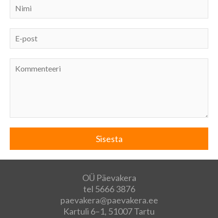
OÜ Päevakera
tel 5666 3876
paevakera@paevakera.ee
Kartuli 6–1, 51007 Tartu