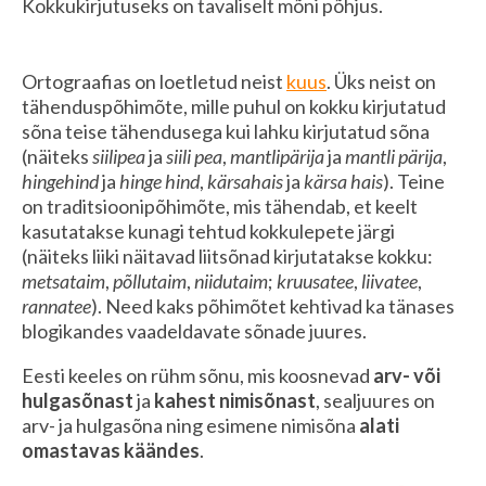
Kokkukirjutuseks on tavaliselt mõni põhjus.
Ortograafias on loetletud neist
kuus
. Üks neist on
tähenduspõhimõte, mille puhul on kokku kirjutatud
sõna teise tähendusega kui lahku kirjutatud sõna
(näiteks
siilipea
ja
siili pea
,
mantlipärija
ja
mantli pärija
,
hingehind
ja
hinge hind
,
kärsahais
ja
kärsa hais
). Teine
on traditsioonipõhimõte, mis tähendab, et keelt
kasutatakse kunagi tehtud kokkulepete järgi
(näiteks liiki näitavad liitsõnad kirjutatakse kokku:
metsataim
,
põllutaim
,
niidutaim
;
kruusatee
,
liivatee
,
rannatee
). Need kaks põhimõtet kehtivad ka tänases
blogikandes vaadeldavate sõnade juures.
Eesti keeles on rühm sõnu, mis koosnevad
arv- või
hulgasõnast
ja
kahest nimisõnast
, sealjuures on
arv- ja hulgasõna ning esimene nimisõna
alati
omastavas käändes
.