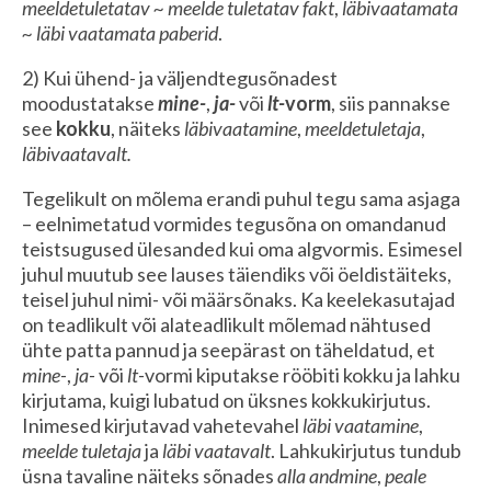
meeldetuletatav ~ meelde tuletatav fakt
,
läbivaatamata
~ läbi vaatamata paberid
.
2) Kui ühend- ja väljendtegusõnadest
moodustatakse
mine-
,
ja-
või
lt-
vorm
, siis pannakse
see
kokku
, näiteks
läbivaatamine
,
meeldetuletaja
,
läbivaatavalt.
Tegelikult on mõlema erandi puhul tegu sama asjaga
– eelnimetatud vormides tegusõna on omandanud
teistsugused ülesanded kui oma algvormis. Esimesel
juhul muutub see lauses täiendiks või öeldistäiteks,
teisel juhul nimi- või määrsõnaks. Ka keelekasutajad
on teadlikult või alateadlikult mõlemad nähtused
ühte patta pannud ja seepärast on täheldatud, et
mine-
,
ja-
või
lt-
vormi kiputakse rööbiti kokku ja lahku
kirjutama, kuigi lubatud on üksnes kokkukirjutus.
Inimesed kirjutavad vahetevahel
läbi vaatamine
,
meelde tuletaja
ja
läbi vaatavalt
. Lahkukirjutus tundub
üsna tavaline näiteks sõnades
alla andmine
,
peale