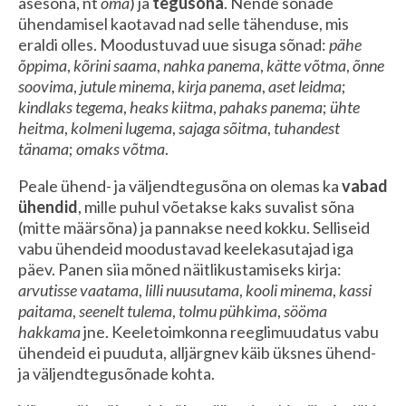
asesõna, nt
oma
) ja
tegusõna
. Nende sõnade
ühendamisel kaotavad nad selle tähenduse, mis
eraldi olles. Moodustuvad uue sisuga sõnad:
pähe
õppima
,
kõrini saama
,
nahka panema
,
kätte võtma
,
õnne
soovima
,
jutule minema
,
kirja panema
,
aset leidma
;
kindlaks tegema
,
heaks kiitma
,
pahaks panema
;
ühte
heitma
,
kolmeni lugema
,
sajaga sõitma
,
tuhandest
tänama
;
omaks võtma
.
Peale ühend- ja väljendtegusõna on olemas ka
vabad
ühendid
, mille puhul võetakse kaks suvalist sõna
(mitte määrsõna) ja pannakse need kokku. Selliseid
vabu ühendeid moodustavad keelekasutajad iga
päev. Panen siia mõned näitlikustamiseks kirja:
arvutisse vaatama
,
lilli nuusutama
,
kooli minema
,
kassi
paitama
,
seenelt tulema
,
tolmu pühkima
,
sööma
hakkama
jne. Keeletoimkonna reeglimuudatus vabu
ühendeid ei puuduta, alljärgnev käib üksnes ühend-
ja väljendtegusõnade kohta.