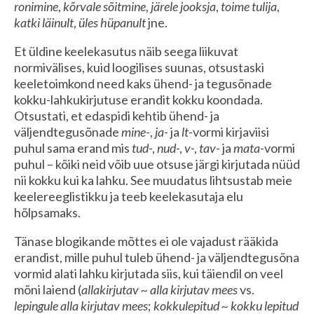
ronimine
,
kõrvale sõitmine
,
järele jooksja
,
toime tulija
,
katki läinult
,
üles hüpanult
jne.
Et üldine keelekasutus näib seega liikuvat
normivälises, kuid loogilises suunas, otsustaski
keeletoimkond need kaks ühend- ja tegusõnade
kokku-lahkukirjutuse erandit kokku koondada.
Otsustati, et edaspidi kehtib ühend- ja
väljendtegusõnade
mine-
,
ja-
ja
lt-
vormi kirjaviisi
puhul sama erand mis
tud
-,
nud
-,
v
-,
tav
- ja
mata
-vormi
puhul – kõiki neid võib uue otsuse järgi kirjutada nüüd
nii kokku kui ka lahku. See muudatus lihtsustab meie
keelereeglistikku ja teeb keelekasutaja elu
hõlpsamaks.
Tänase blogikande mõttes ei ole vajadust rääkida
erandist, mille puhul tuleb ühend- ja väljendtegusõna
vormid alati lahku kirjutada siis, kui täiendil on veel
mõni laiend (
allakirjutav ~ alla kirjutav mees
vs.
lepingule alla kirjutav mees
;
kokkulepitud ~ kokku lepitud