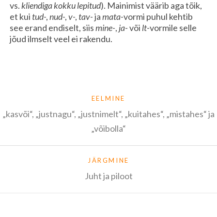
vs.
kliendiga kokku lepitud
). Mainimist väärib aga tõik,
et kui
tud
-,
nud
-,
v
-,
tav
- ja
mata
-vormi puhul kehtib
see erand endiselt, siis
mine-
,
ja-
või
lt-
vormile selle
jõud ilmselt veel ei rakendu.
EELMINE
„kasvõi“, „justnagu“, „justnimelt“, „kuitahes“, „mistahes“ ja
„võibolla“
JÄRGMINE
Juht ja piloot