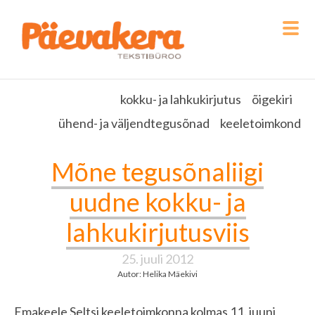
kokku- ja lahkukirjutus
õigekiri
ühend- ja väljendtegusõnad
keeletoimkond
Mõne tegusõnaliigi
uudne kokku- ja
lahkukirjutusviis
25. juuli 2012
Autor: Helika Mäekivi
Emakeele Seltsi keeletoimkonna kolmas 11. juuni