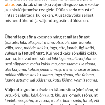
otsus
puudutab ühend- ja väljendtegusõnade kokku-
ja lahkukirjutamise reegleid. Püüan seda otsust nii
lihtsalt selgitada, kui oskan. Alustada võiks sellest,
mis need ühend- ja väljendtegusõnad üldse on.
Ühendtegusõna
koosneb mingist
määrsõnast
(näiteks
läbi
,
alla
,
peal
,
maha
,
otsa
,
üle
,
üles
,
kohale
,
välja
,
sisse
,
mööda
,
kokku
,
taga
,
ette
,
juurde
,
ligi
,
katki
,
valmis
) ja
tegusõnast
. Kui need kaks sõnaliiki kokku
panna, tekivad meil sõnad
läbi lugema
,
alla kirjutama
,
peal hüppama
,
maha kukkuma
,
otsa saama
,
üle elama
,
üles korjama
,
kohale jõudma
,
välja minema
,
sisse astuma
,
mööda sõitma
,
kokku saama
,
taga ajama
,
ette ütlema
,
juurde astuma
,
ligi pääsema
,
katki lööma
,
valmis saama
.
Väljendtegusõna
sisaldab
käändsõna
(nimisõna, nt
pea
,
kõri
,
nahk
,
käsi
,
õnn
,
jutt
,
kiri
,
ase
, omadussõna, nt
kindel
,
hea
,
paha
, arvsõna, nt
üks
,
kolm
,
sada
,
tuhat
, või