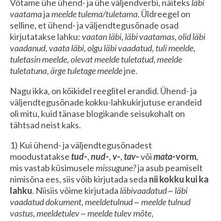
Võtame ühe ühend- ja ühe väljendverbi, näiteks
läbi
vaatama
ja
meelde tulema/tuletama
. Üldreegel on
selline, et ühend- ja väljendtegusõnade osad
kirjutatakse lahku:
vaatan läbi
,
läbi vaatamas
,
olid läbi
vaadanud
,
vaata läbi
,
olgu läbi vaadatud
,
tuli meelde
,
tuletasin meelde
,
olevat meelde tuletatud
,
meelde
tuletatuna
,
ärge tuletage meelde
jne.
Nagu ikka, on kõikidel reeglitel erandid. Ühend- ja
väljendtegusõnade kokku-lahkukirjutuse erandeid
oli mitu, kuid tänase blogikande seisukohalt on
tähtsad neist kaks.
1) Kui ühend- ja väljendtegusõnadest
moodustatakse
tud
-
,
nud
-
,
v
-
,
tav
-
või
mata
-vorm
,
mis vastab küsimusele
missugune?
ja asub peamiselt
nimisõna ees, siis võib kirjutada seda
nii kokku kui ka
lahku
. Niisiis võime kirjutada
läbivaadatud ~ läbi
vaadatud dokument
,
meeldetulnud
~
meelde tulnud
vastus
,
meeldetulev ~ meelde tulev mõte
,