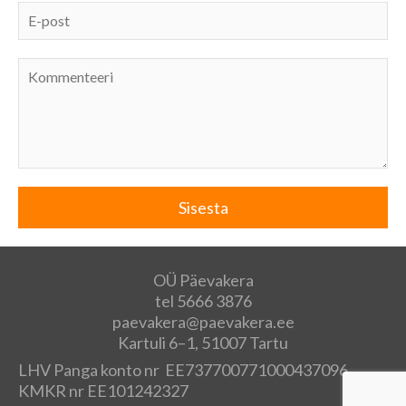
OÜ Päevakera
tel 5666 3876
paevakera@paevakera.ee
Kartuli 6–1, 51007 Tartu
LHV Panga konto nr EE737700771000437096
KMKR nr EE101242327