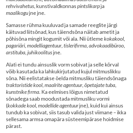
rehvivahetus
, kunstivaldkonnas
pintslikarp
ja
maalikogu
jne jne.
Samasse rühma kuuluvad ja samade reeglite järgi
käituvad liitsõnad, kus täiendsõna näitab ametit ja
põhisõna mingit kogumit või ala. Nii ütleme
kokakool
,
pagariäri
,
modelliagentuur
,
tislerifirma
,
advokaadibüroo
,
arstituba
,
juhikoolitus
jne.
Alati ei tundu ainsuslik vorm sobivat ja selle kõrval
võib kasutada ka lahkukirjutatud kujul mitmuslikku
sõna. Nii eelistatakse öelda mitmusliku täiendsõnaga
traktoristide kool
,
maalrite agentuur
,
õpetajate tuba
,
kunstnike firma
. Ka eelmises lõigus nimetatud
sõnadega saab moodustada mitmusliku vormi
(
kokkade kool
,
modellide agentuur
jne), kuid kui ainsus
tundub ka sobivat, siis tasub valida just viimane – ikka
sellesama armsa omapära süsteemipärase hoidmise
pärast.