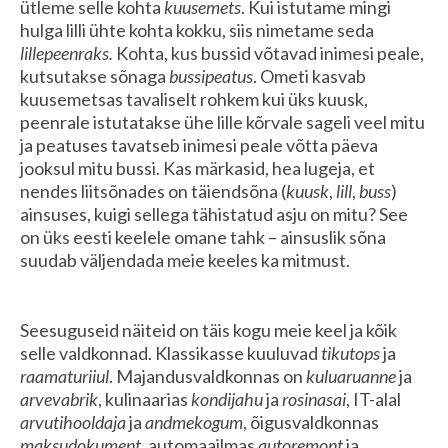
ütleme selle kohta
kuusemets
. Kui istutame mingi
hulga lilli ühte kohta kokku, siis nimetame seda
lillepeenraks.
Kohta, kus bussid võtavad inimesi peale,
kutsutakse sõnaga
bussipeatus
. Ometi kasvab
kuusemetsas tavaliselt rohkem kui üks kuusk,
peenrale istutatakse ühe lille kõrvale sageli veel mitu
ja peatuses tavatseb inimesi peale võtta päeva
jooksul mitu bussi. Kas märkasid, hea lugeja, et
nendes liitsõnades on täiendsõna (
kuusk
,
lill
,
buss
)
ainsuses, kuigi sellega tähistatud asju on mitu? See
on üks eesti keelele omane tahk – ainsuslik sõna
suudab väljendada meie keeles ka mitmust.
Seesuguseid näiteid on täis kogu meie keel ja kõik
selle valdkonnad. Klassikasse kuuluvad
tikutops
ja
raamaturiiul
. Majandusvaldkonnas on
kuluaruanne
ja
arvevabrik
, kulinaarias
kondijahu
ja
rosinasai
, IT-alal
arvutihooldaja
ja
andmekogum
, õigusvaldkonnas
maksudokument
, automaailmas
autoremont
ja