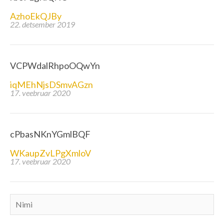
AzhoEkQJBy
22. detsember 2019
VCPWdalRhpoOQwYn
iqMEhNjsDSmvAGzn
17. veebruar 2020
cPbasNKnYGmlBQF
WKaupZvLPgXmloV
17. veebruar 2020