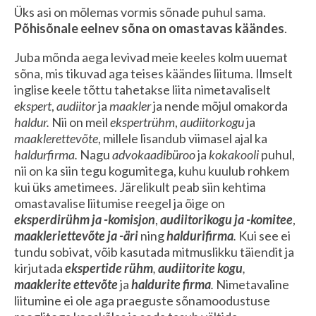
Üks asi on mõlemas vormis sõnade puhul sama.
Põhisõnale eelnev sõna on omastavas käändes
.
Juba mõnda aega levivad meie keeles kolm uuemat
sõna, mis tikuvad aga teises käändes liituma. Ilmselt
inglise keele tõttu tahetakse liita nimetavaliselt
ekspert
,
audiitor
ja
maakler
ja nende mõjul omakorda
haldur.
Nii on meil
ekspertrühm
,
audiitorkogu
ja
maaklerettevõte
, millele lisandub viimasel ajal ka
haldurfirma.
Nagu
advokaadibüroo
ja
kokakooli
puhul,
nii on ka siin tegu kogumitega, kuhu kuulub rohkem
kui üks ametimees. Järelikult peab siin kehtima
omastavalise liitumise reegel ja õige on
eksperdirühm ja -komisjon
,
audiitorikogu ja -komitee
,
maakleriettevõte ja -äri
ning
haldurifirma
.
Kui see ei
tundu sobivat, võib kasutada mitmuslikku täiendit ja
kirjutada
ekspertide rühm
,
audiitorite kogu
,
maaklerite ettevõte
ja
haldurite
firma
.
Nimetavaline
liitumine ei ole aga praeguste sõnamoodustuse