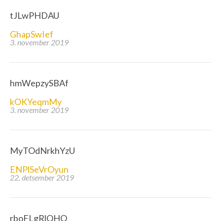
tJLwPHDAU
GhapSwIef
3. november 2019
hmWepzySBAf
kOKYeqmMy
3. november 2019
MyTOdNrkhYzU
ENPlSeVrOyun
22. detsember 2019
rboFLgRlQHO