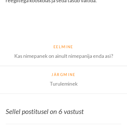
reeglitega kooskõlas ja seda tasub vältida.
EELMINE
Kas nimepanek on ainult nimepanija enda asi?
JÄRGMINE
Turuleminek
Sellel postitusel on 6 vastust