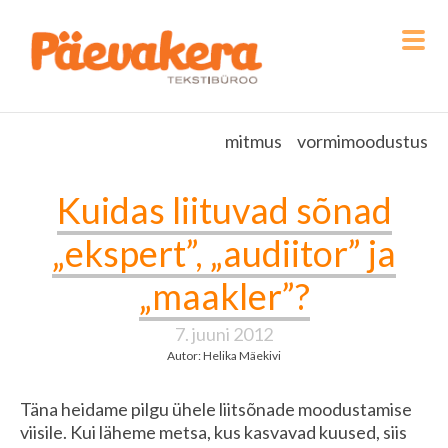
mitmus
vormimoodustus
Kuidas liituvad sõnad
„ekspert”, „audiitor” ja
„maakler”?
7. juuni 2012
Autor: Helika Mäekivi
Täna heidame pilgu ühele liitsõnade moodustamise
viisile. Kui läheme metsa, kus kasvavad kuused, siis