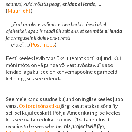
saanud, kuid mõistis peagi, et
idee ei lenda
, …
(
Müürileht
)
„Erakorraliste valimiste idee kerkis tõesti ühel
ajahetkel, aga siis saadi ühiselt aru, et see
mõte ei lenda
ja praegusele liidule konkurenti
ei ole“
, …(
Postimees
)
Eesti keeles levib taas üks uuemat sorti kujund. Kui
mõni mõte on väga hea või vastuvõetav, siis see
lendab, aga kui see on kehvemapoolne ega meeldi
kellelegi, siis see ei lenda.
See meie kandis uudne kujund on inglise keeles juba
vana.
Oxfordi sõnastiku
järgi kasutatakse sõna
fly
sellisel kujul eeskätt Põhja-Ameerika inglise keeles,
kus see näitab edukas olemist
(14. tähendus:
It
remains to be seen whether
his project will fly
),