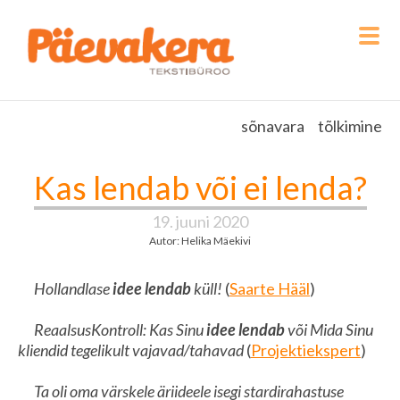
sõnavara
tõlkimine
Kas lendab või ei lenda?
19. juuni 2020
Autor: Helika Mäekivi
Hollandlase
idee lendab
küll!
(
Saarte Hääl
)
ReaalsusKontroll: Kas Sinu
idee lendab
või Mida Sinu
kliendid tegelikult vajavad/tahavad
(
Projektiekspert
)
Ta oli oma värskele äriideele isegi stardirahastuse