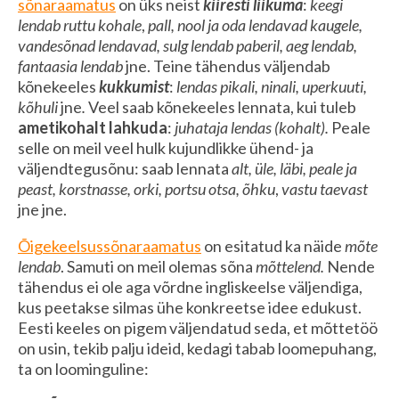
sõnaraamatus
on üks neist
kiiresti liikuma
:
keegi
lendab ruttu kohale
,
pall, nool ja oda lendavad kaugele,
vandesõnad lendavad, sulg lendab paberil, aeg lendab,
fantaasia lendab
jne. Teine tähendus väljendab
kõnekeeles
kukkumist
:
lendas pikali, ninali, uperkuuti,
kõhuli
jne
.
Veel saab kõnekeeles lennata, kui tuleb
ametikohalt lahkuda
:
juhataja lendas (kohalt).
Peale
selle on meil veel hulk kujundlikke ühend- ja
väljendtegusõnu: saab lennata
alt, üle, läbi, peale ja
peast, korstnasse, orki, portsu otsa, õhku
,
vastu taevast
jne jne.
Õigekeelsussõnaraamatus
on esitatud ka näide
mõte
lendab
. Samuti on meil olemas sõna
mõttelend.
Nende
tähendus ei ole aga võrdne ingliskeelse väljendiga,
kus peetakse silmas ühe konkreetse idee edukust.
Eesti keeles on pigem väljendatud seda, et mõttetöö
on usin, tekib palju ideid, kedagi tabab loomepuhang,
ta on loominguline: