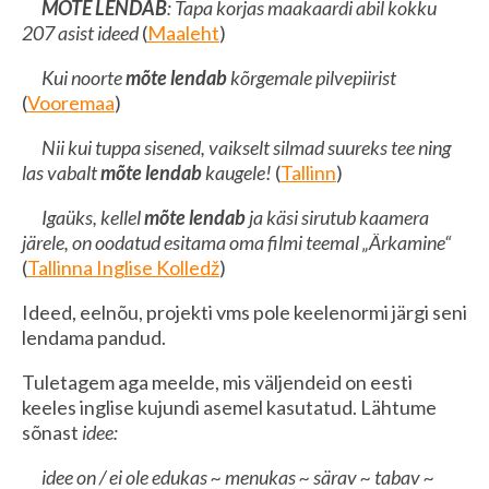
MÕTE LENDAB
: Tapa korjas maakaardi abil kokku
207 asist ideed
(
Maaleht
)
Kui noorte
mõte lendab
kõrgemale pilvepiirist
(
Vooremaa
)
Nii kui tuppa sisened, vaikselt silmad suureks tee ning
las vabalt
mõte lendab
kaugele!
(
Tallinn
)
Igaüks, kellel
mõte lendab
ja käsi sirutub kaamera
järele, on oodatud esitama oma filmi teemal „Ärkamine“
(
Tallinna Inglise Kolledž
)
Ideed, eelnõu, projekti vms pole keelenormi järgi seni
lendama pandud.
Tuletagem aga meelde, mis väljendeid on eesti
keeles inglise kujundi asemel kasutatud. Lähtume
sõnast
idee:
idee on / ei ole edukas ~ menukas ~ särav ~ tabav ~