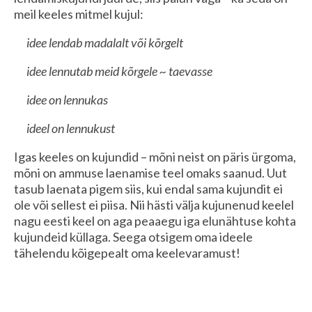
meil keeles mitmel kujul:
idee lendab madalalt või kõrgelt
idee lennutab meid kõrgele ~ taevasse
idee on lennukas
ideel on lennukust
Igas keeles on kujundid – mõni neist on päris ürgoma,
mõni on ammuse laenamise teel omaks saanud. Uut
tasub laenata pigem siis, kui endal sama kujundit ei
ole või sellest ei piisa. Nii hästi välja kujunenud keelel
nagu eesti keel on aga peaaegu iga elunähtuse kohta
kujundeid küllaga. Seega otsigem oma ideele
tähelendu kõigepealt oma keelevaramust!