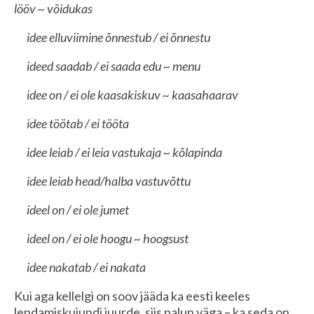
lööv ~ võidukas
idee elluviimine õnnestub / ei õnnestu
ideed saadab / ei saada edu ~ menu
idee on / ei ole kaasakiskuv ~ kaasahaarav
idee töötab / ei tööta
idee leiab / ei leia vastukaja ~ kõlapinda
idee leiab head/halba vastuvõttu
ideel on / ei ole jumet
ideel on / ei ole hoogu ~ hoogsust
idee nakatab / ei nakata
Kui aga kellelgi on soov jääda ka eesti keeles
lendamiskujundi juurde, siis palun väga – ka seda on