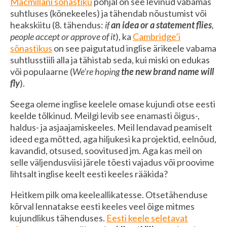
Macmillani sõnastiku
põhjal on see levinud vabamas
suhtluses (kõnekeeles) ja tähendab nõustumist või
heakskiitu (8. tähendus:
if
an
idea or a statement flies
,
people accept or approve of it
), ka
Cambridge’i
sõnastikus
on see paigutatud inglise ärikeele vabama
suhtlusstiili alla ja tähistab seda, kui miski on edukas
või populaarne (
We're hoping
the
new brand name will
fly
).
Seega oleme inglise keelele omase kujundi otse eesti
keelde tõlkinud. Meilgi levib see enamasti õigus-,
haldus- ja asjaajamiskeeles. Meil lendavad peamiselt
ideed ega mõtted, aga hiljukesi ka projektid, eelnõud,
kavandid, otsused, soovitused jm. Aga kas meil on
selle väljendusviisi järele tõesti vajadus või proovime
lihtsalt inglise keelt eesti keeles rääkida?
Heitkem pilk oma keeleallikatesse. Otsetähenduse
kõrval lennatakse eesti keeles veel õige mitmes
kujundlikus tähenduses.
Eesti keele seletavat