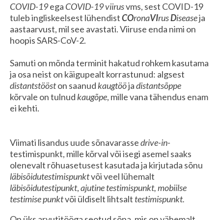
COVID-19
ega
COVID-19 viirus
vms, sest COVID-19
tuleb ingliskeelsest lühendist
CO
rona
VI
rus
D
isease
ja
aastaarvust, mil see avastati. Viiruse enda nimi on
hoopis SARS-CoV-2.
Samuti on mõnda terminit hakatud rohkem kasutama
ja osa neist on käigupealt korrastunud: algsest
distantstööst
on saanud
kaugtöö
ja
distantsõppe
kõrvale on tulnud
kaug
õpe
, mille vana tähendus enam
ei kehti.
Viimati lisandus uude sõnavarasse
drive-in-
testimispunkt, mille kõrval või isegi asemel saaks
olenevalt rõhuasetusest kasutada ja kirjutada sõnu
läbisõidutestimispunkt
või veel lühemalt
läbisõidutestipunkt
,
ajutine testimispunkt, mobiilse
testimise punkt
või üldiselt lihtsalt
testimispunkt.
On üks arvutitööga seotud sõna, mis on vähemalt