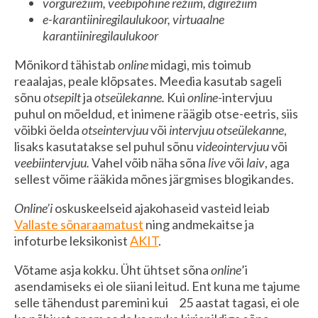
võrgurežiim, veebipõhine režiim, digirežiim
e-karantiiniregilaulukoor, virtuaalne
karantiiniregilaulukoor
Mõnikord tähistab
online
midagi, mis toimub
reaalajas, peale klõpsates. Meedia kasutab sageli
sõnu
otsepilt
ja
otseülekanne.
Kui
online-
intervjuu
puhul on mõeldud, et inimene räägib otse-eetris, siis
võibki öelda
otseintervjuu
või
intervjuu otseülekanne
,
lisaks kasutatakse sel puhul sõnu
videointervjuu
või
veebiintervjuu.
Vahel võib näha sõna
live
või
laiv
, aga
sellest võime rääkida mõnes järgmises blogikandes.
Online’i
oskuskeelseid ajakohaseid vasteid leiab
Vallaste sõnaraamatust
ning andmekaitse ja
infoturbe leksikonist
AKIT
.
Võtame asja kokku. Üht ühtset sõna
online
’i
asendamiseks ei ole siiani leitud. Ent
kuna me tajume
selle tähendust paremini kui 25 aastat tagasi, ei ole