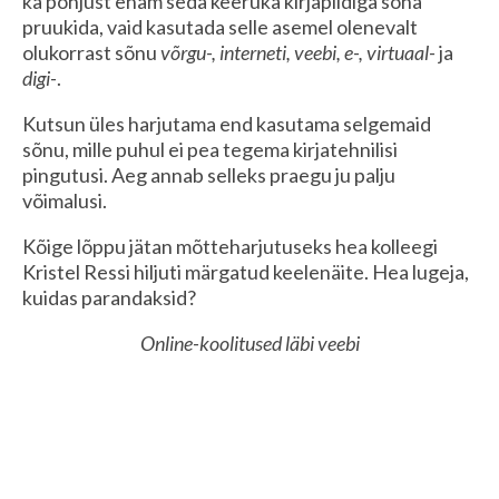
ka põhjust enam seda keeruka kirjapildiga sõna
pruukida, vaid kasutada selle asemel olenevalt
olukorrast sõnu
võrgu-, interneti, veebi, e-, virtuaal-
ja
digi-
.
Kutsun üles harjutama end kasutama selgemaid
sõnu, mille puhul ei pea tegema kirjatehnilisi
pingutusi. Aeg annab selleks praegu ju palju
võimalusi.
Kõige lõppu jätan mõtteharjutuseks hea kolleegi
Kristel Ressi hiljuti märgatud keelenäite. Hea lugeja,
kuidas parandaksid?
Online-koolitused läbi veebi