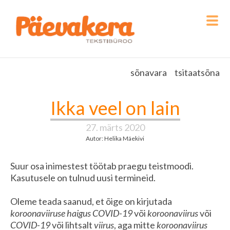
sõnavara
tsitaatsõna
Ikka veel on lain
27. märts 2020
Autor: Helika Mäekivi
Suur osa inimestest töötab praegu teistmoodi.
Kasutusele on tulnud uusi termineid.
Oleme teada saanud, et õige on kirjutada
koroonaviiruse haigus COVID-19
või
koroonaviirus
või
COVID-19
või lihtsalt
viirus
, aga mitte
koroonaviirus