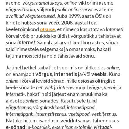
asemel
võrguraamatukogu
,
online
-viktoriini asemel
võrguviktoriin
, väljendi
public online services
asemel
avalikud võrguteenused
. Juba 1999. aasta ÕSis oli
kirjete hulgas sõna
veeb
.
2008. aastal tegi
keeletoimkond
otsuse
, et nimena kasutatava
Interneti
kõrval võib pruukida ka üldist võrgustikku tähistavat
sõna
internet
. Samal ajal arvutikeel korrastus, sõnad
said inimestele selgemaks ja omasemaks, hakati
tajuma mõisteid ja neid tähistavaid sõnu.
Ja ühel hetkel taibati, et see, mis on üldkeeles
online
,
on enamjaolt
võrgus, internetis
ja/või
veebis
. Kuna
online
’i kõrval levisid sõnad, mille esiosas oli inglise
keele sõnade
net, web
ja
internet
mõjul
võrgu
-,
veebi
- ja
interneti-
, hakati neid järjest enam pruukima ka
algsetes
online-
sõnades. Kasutusele tulid
võrguteenus, võrgukeskkond, internetipood,
internetipank, internetiteenus, veebipood, veebiteenus.
Natuke hiljem lisandusid veidi kitsamas tähenduses
e-sõnad
:
e-koosolek, e-seminar, e-toimik
,
virtuaal
-