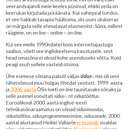
veerandsajandi meie keeles püsinud, ehkki seda on
keerukas kirjutada ja käänata. Kui vahepeal tundus,
et see hakkab tasapisi hääbuma, siis uues olukorras
on märgata selle ehmatavat elavnemist. Sõna, millest
räägime, on
on line ~ online ~ on-line.
Kui see
meile 1990ndatel koos internetiajastuga
saabus, võeti see ingliskeelsena kasutusele, sest
head omasõna ei olnud kohe asenduseks võtta. Kuid
peagi asuti sellele vasteid otsima.
Ühe esimese sõnana pakuti väljas
sidus-
, mis oli seni
tähendanud muu hulgas tihedat seotust. 1999. aasta
ja
2006. aasta
ÕSis loeti
on-line
taunitavaks sõnaks ja
selle asemel soovitati
sidus-
, nt
sidustöötlus.
Euroülikooli 2000. aasta inglise-eesti
tehnikasõnaraamatus on sõnad
sidusmoodus,
sidustalitlus, sidusprogrammeerimine, sidusseade.
2000.
aastal alustanud Heikki Vallaste
e-teatmik
sisaldas
sõnu
sidusteenus
ja
sidustöötlus.
Keeleveebis
olevas