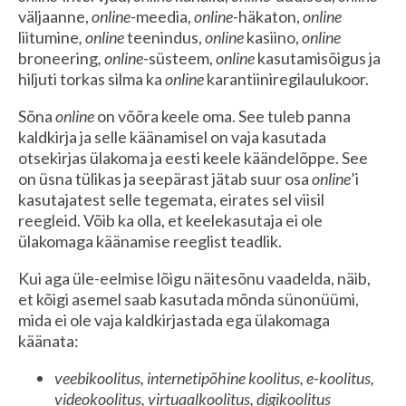
väljaanne,
online-
meedia,
online-
häkaton,
online
liitumine
, online
teenindus,
online
kasiino,
online
broneering
,
online
-süsteem,
online
kasutamisõigus ja
hiljuti torkas silma ka
online
karantiiniregilaulukoor.
Sõna
online
on võõra keele oma. See tuleb panna
kaldkirja ja selle käänamisel on vaja kasutada
otsekirjas ülakoma ja eesti keele käändelõppe. See
on üsna tülikas ja seepärast jätab suur osa
online
’i
kasutajatest selle tegemata, eirates sel viisil
reegleid. Võib ka olla, et keelekasutaja ei ole
ülakomaga käänamise reeglist teadlik.
Kui aga üle-eelmise lõigu näitesõnu vaadelda, näib,
et kõigi asemel saab kasutada mõnda sünonüümi,
mida ei ole vaja kaldkirjastada ega ülakomaga
käänata:
veebikoolitus, internetipõhine koolitus, e-koolitus,
videokoolitus, virtuaalkoolitus, digikoolitus