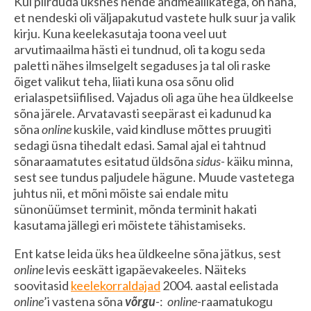
Kui piirduda üksnes nende andmeallikatega, on näha,
et nendeski oli väljapakutud vastete hulk suur ja valik
kirju. Kuna keelekasutaja toona veel uut
arvutimaailma hästi ei tundnud, oli ta kogu seda
paletti nähes ilmselgelt segaduses ja tal oli raske
õiget valikut teha, liiati kuna osa sõnu olid
erialaspetsiifilised. Vajadus oli aga ühe hea üldkeelse
sõna järele. Arvatavasti seepärast ei kadunud ka
sõna
online
kuskile, vaid kindluse mõttes pruugiti
sedagi üsna tihedalt edasi. Samal ajal ei tahtnud
sõnaraamatutes esitatud üldsõna
sidus-
käiku minna,
sest see tundus paljudele hägune. Muude vastetega
juhtus nii, et mõni mõiste sai endale mitu
sünonüümset terminit, mõnda terminit hakati
kasutama jällegi eri mõistete tähistamiseks.
Ent katse leida üks hea üldkeelne sõna jätkus, sest
online
levis eeskätt igapäevakeeles. Näiteks
soovitasid
keelekorraldajad
2004. aastal eelistada
online
’i vastena sõna
võrgu
-
:
online
-raamatukogu