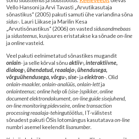
Vello Hansoni ja Arvi Tavasti „Arvutikasutaja
sõnastikus“ (2005) pakuti samuti ühe variandina sõna
sidus-.
Lauri Liikase ja Marilin Kesa
„Arvutisõnastikus“ (2006) on vasted
sidusandmebaas
ja
sidusteenus
, kusjuures eristatakse ka sõnade
on-line
ja
online
vasteid
.
Veel pakuti eelnimetatud sõnastikes mugandit
onlain
-
ja selle kõrval sõnu
aktiiv-, interaktiivne,
dialoog-, ühendatud, reaalaja-, ühendusega,
võrguühendusega, võrgu-, sise-
ja
elektron
-
. Olid
onlain-maakler, onlain-analüüs, onlain-lett
ja
onlainteenus
;
online help
oli
(sise-)spikker
,
online
document elektrondokument
,
on-line guide sisejuhend,
on-line monitoring pidevseire, online transaction
processing reaalaja-tehingutöötlus
, IT-välistest
sõnadest pakuti ÕSis lotomängus kasutatava
on-line
numbri asemel keelendit
lisanumber
.