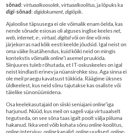
sõnad
:
virtuaalkoosolek
,
virtuaalkoolitus,
ja lõpuks ka
digi
-
sõnad
:
digidokument
,
digiõpik
.
Ajaloolise täpsusega ei ole võimalik enam öelda, kas
nende sõnade esiosas oli alguses inglise keeles
net,
web
,
internet, e-, virtual, digital
või
on-line
või mis
järjekorras nad kõik eesti keelde jõudsid. Igal neist on
oma väike lisatähendus, kuid kõiki neid on mingis
kontekstis võimalik
online
’i asemel pruukida.
Siinjuures tuleb rõhutada, et
IT-oskuskeeles on igal
neist kindlasti erinev ja nüansirohke sisu. Aga sinna ei
ole meil praegu kavatsust tükkida. Räägime üksnes
üldkeelest, kus neid sõnu tajutakse kas osaliste või
täielike sünonüümidena.
Osa keelekasutajaid on siiski seniajani
online
’iga
harjunud. Nüüd, kus meil on sageli vaja virtuaalselt
tegutseda, on see sõna taas igalt poolt välja piiluma
hakanud. Ikka veel võib kohata sõnu
online
-koolitus,
online
-intervjuu,
online
kanalid,
online-
uudised,
online-