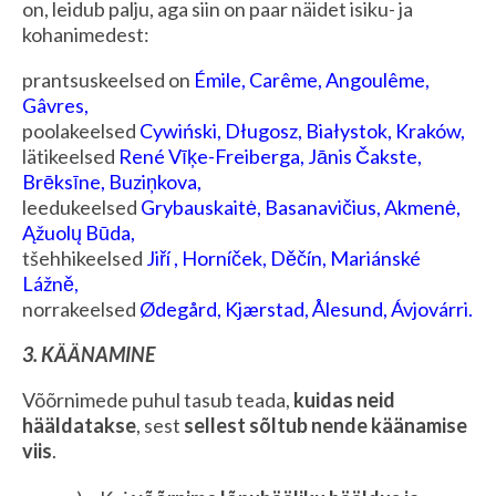
on, leidub palju, aga siin on paar näidet isiku- ja
kohanimedest:
prantsuskeelsed on
Émile, Carême, Angoulême,
Gâvres,
poolakeelsed
Cywiński, Długosz, Białystok, Kraków,
lätikeelsed
René Vīķe-Freiberga, Jānis Čakste,
Brēksīne, Buziņkova,
leedukeelsed
Grybauskaitė, Basanavičius, Akmenė,
Ąžuolų Būda,
tšehhikeelsed
Jiří , Horníček, Děčín, Mariánské
Lážně,
norrakeelsed
Ødegård, Kjærstad, Ålesund, Ávjovárri.
3. KÄÄNAMINE
Võõrnimede puhul tasub teada,
kuidas neid
hääldatakse
, sest
sellest sõltub nende käänamise
viis
.