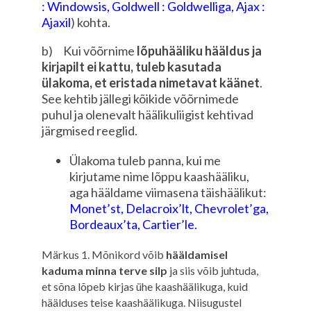
: Windowsis, Goldwell : Goldwelliga, Ajax :
Ajaxil
) kohta.
b) Kui võõrnime
lõpuhääliku hääldus ja
kirjapilt ei kattu, tuleb kasutada
ülakoma, et eristada nimetavat käänet
.
See kehtib jällegi kõikide võõrnimede
puhul ja olenevalt häälikuliigist kehtivad
järgmised reeglid.
Ülakoma tuleb panna, kui me
kirjutame nime lõppu kaashääliku,
aga hääldame viimasena täishäälikut:
Monet’st, Delacroix’lt, Chevrolet’ga,
Bordeaux’ta, Cartier’le.
Märkus 1. Mõnikord võib
hääldamisel
kaduma minna terve silp
ja siis võib juhtuda,
et sõna lõpeb kirjas ühe kaashäälikuga, kuid
häälduses teise kaashäälikuga. Niisugustel