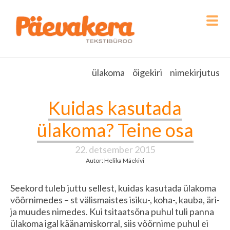
ülakoma
õigekiri
nimekirjutus
Kuidas kasutada
ülakoma? Teine osa
22. detsember 2015
Autor: Helika Mäekivi
Seekord tuleb juttu sellest, kuidas kasutada ülakoma
võõrnimedes – st välismaistes isiku-, koha-, kauba, äri-
ja muudes nimedes. Kui tsitaatsõna puhul tuli panna
ülakoma igal käänamiskorral, siis võõrnime puhul ei