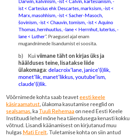
Darwin, kalvinism, -ist < Calvin, kartesianism, -
ist < Cartesius ehk Descartes, marksism, -ist <
Marx, masohhism, -ist < Sacher-Masoch,
šovinism, -ist < Chauvin, tomism, -ist < Aquino
Thomas, hernhuutlus, -lane < Herrnhut, luterlus, -
lane < Luther
”. Praegusel ajal enam
mugandnimede lisandumist ei soosita.
b) Kui
viimane täht on kirjas üks ja
häälduses teine, lisatakse liide
ülakomaga
:
delacroix’lane, janice’(i)lik,
monet’lik, manet’likkus, youtube’ism,
claude’(i)lik.
Võõrnimede kohta saab teavet
eesti keele
käsiraamatust
, ülakoma kasutamise reeglid on
sealsamas
, ka
Tuuli Rehemaa
on need Eesti Keele
Instituudi lehel mõne hea täiendusega kenasti kokku
võtnud. Lisandi käänamisest on kirjutanud muu
hulgas
Mati Erelt
. Tuletamise kohta on siin antud