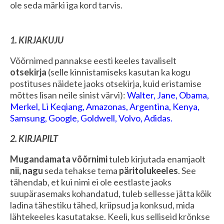
ole seda märki iga kord tarvis.
1. KIRJAKUJU
Võõrnimed pannakse eesti keeles tavaliselt
otsekirja
(selle kinnistamiseks kasutan ka kogu
postituses näidete jaoks otsekirja, kuid eristamise
mõttes lisan neile sinist värvi):
Walter, Jane, Obama,
Merkel, Li Keqiang, Amazonas, Argentina, Kenya,
Samsung, Google, Goldwell, Volvo, Adidas.
2. KIRJAPILT
Mugandamata võõrnimi
tuleb kirjutada enamjaolt
nii, nagu
seda tehakse tema
päritolukeeles
. See
tähendab, et kui nimi ei ole eestlaste jaoks
suupärasemaks kohandatud, tuleb sellesse jätta kõik
ladina tähestiku tähed, kriipsud ja konksud, mida
lähtekeeles kasutatakse. Keeli, kus selliseid krõnkse