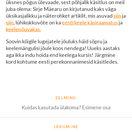
üksnes põgus ülevaade, sest põhjalik käsitlus on meil
juba olema: Sirje Mäearu on kirjutanud kaks väga
üksikasjalikku ja näiterohket artiklit, mis asuvad
siin
ja
siin
, lühikokkuvõte on ka
eesti keele käsiraamatus
ja
keelenõuvakas
.
Soovin kõigile lugejatele jõuluks häid sõpru ja
keelemängulisi jõule koos nendega! Uueks aastaks
aga ikka indu hoida end keelega kursis! Järgmine
kord kohtume eesti perekonnanimesid käsitledes.
EELMINE
Kuidas kasutada ülakoma? Esimene osa
JÄRGMINE