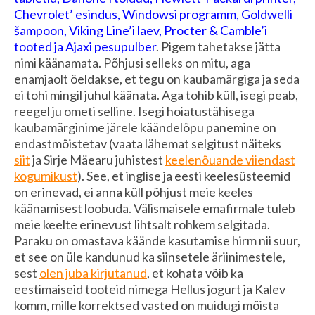
Chevrolet’ esindus, Windowsi programm, Goldwelli
šampoon, Viking Line’i laev, Procter & Camble’i
tooted ja Ajaxi pesupulber
. Pigem tahetakse jätta
nimi käänamata. Põhjusi selleks on mitu, aga
enamjaolt öeldakse, et tegu on kaubamärgiga ja seda
ei tohi mingil juhul käänata. Aga tohib küll, isegi peab,
reegel ju ometi selline. Isegi hoiatustähisega
kaubamärginime järele käändelõpu panemine on
endastmõistetav (vaata lähemat selgitust näiteks
siit
ja Sirje Mäearu juhistest
keelenõuande viiendast
kogumikust
). See, et inglise ja eesti keelesüsteemid
on erinevad, ei anna küll põhjust meie keeles
käänamisest loobuda. Välismaisele emafirmale tuleb
meie keelte erinevust lihtsalt rohkem selgitada.
Paraku on omastava käände kasutamise hirm nii suur,
et see on üle kandunud ka siinsetele äriinimestele,
sest
olen juba kirjutanud
, et kohata võib ka
eestimaiseid tooteid nimega Hellus jogurt ja Kalev
komm, mille korrektsed vasted on muidugi mõista