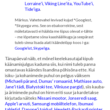
Lorraine’i, Viking Line’ita, YouTube’i,
Tide’iga
.
Märkus. Vahetevahel levivad kujud *Googlest,
*Skypega vms. See on ebakorrektne, sest
mäletatavasti ei häälda me lõpus olevat
e-
tähte
– me lõpetame sõna kaashäälikuga ja seepärast
tuleb sinna lisada alati käändelõpp koos
i-
ga:
Google’ist, Skype’iga
.
Tänapäeval näib, et mõnel keelekasutajal kipub
käänamisjulgus kaduma siis, kui nimi tuleb panna
omastavas käändes lisandina põhisõna ette. Kui
isiku- ja kohanimede puhul on pelgus väiksem
(Michaeli pärand, Dumas’ romaanid, Mathiase auto,
Jane’i tädi, Białystoki tee, Vilniuse pargid
), siis kauba-
ja ärinimede puhul on hirm eriti suur ja kardetakse
kirjutada näiteks
Nissani mootor, Jonseredi saag,
Apple’i arvuti, Samsungi mobiiltelefon, Ibumaxi
tabletid, Danone’i toidud, Hewlett-Packardi printer,