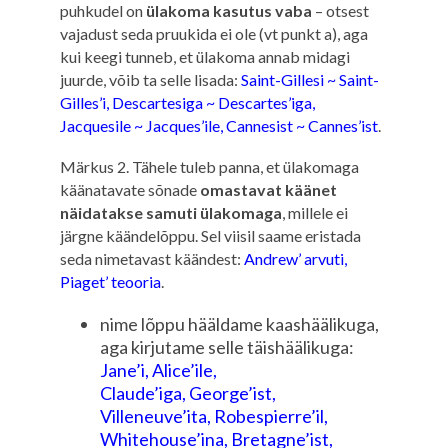
puhkudel on
ülakoma kasutus vaba
– otsest
vajadust seda pruukida ei ole (vt punkt a), aga
kui keegi tunneb, et ülakoma annab midagi
juurde, võib ta selle lisada:
Saint-Gillesi ~ Saint-
Gilles’i, Descartesiga ~ Descartes’iga,
Jacquesile ~ Jacques’ile, Cannesist ~ Cannes’ist
.
Märkus 2. Tähele tuleb panna, et ülakomaga
käänatavate sõnade
omastavat käänet
näidatakse samuti ülakomaga
, millele ei
järgne käändelõppu. Sel viisil saame eristada
seda nimetavast käändest:
Andrew’ arvuti,
Piaget’ teooria
.
nime lõppu hääldame kaashäälikuga,
aga kirjutame selle täishäälikuga:
Jane’i, Alice’ile,
Claude’iga,
George’ist,
Villeneuve’ita, Robespierre’il,
Whitehouse’ina, Bretagne’ist,