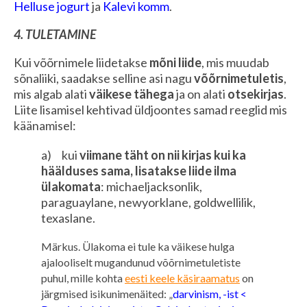
Helluse jogurt
ja
Kalevi komm
.
4. TULETAMINE
Kui võõrnimele liidetakse
mõni liide
, mis muudab
sõnaliiki, saadakse selline asi nagu
võõrnimetuletis
,
mis algab alati
väikese tähega
ja on alati
otsekirjas
.
Liite lisamisel kehtivad üldjoontes samad reeglid mis
käänamisel:
a) kui
viimane täht on nii kirjas kui ka
häälduses sama, lisatakse liide ilma
ülakomata
: michaeljacksonlik,
paraguaylane, newyorklane, goldwellilik,
texaslane.
Märkus. Ülakoma ei tule ka väikese hulga
ajalooliselt mugandunud võõrnimetuletiste
puhul, mille kohta
eesti keele käsiraamatus
on
järgmised isikunimenäited: „
darvinism, -ist <