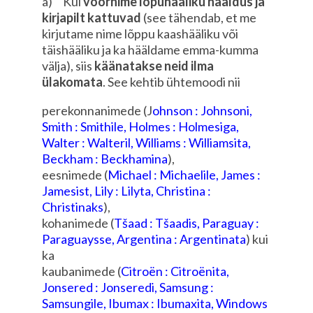
a) Kui
võõrnime lõpuhääliku hääldus ja
kirjapilt kattuvad
(see tähendab, et me
kirjutame nime lõppu kaashääliku või
täishääliku ja ka hääldame emma-kumma
välja), siis
käänatakse neid ilma
ülakomata
. See kehtib ühtemoodi nii
perekonnanimede (J
ohnson : Johnsoni,
Smith : Smithile, Holmes : Holmesiga,
Walter : Walteril, Williams : Williamsita,
Beckham : Beckhamina
),
eesnimede (
Michael : Michaelile, James :
Jamesist, Lily : Lilyta, Christina :
Christinaks
),
kohanimede (
Tšaad : Tšaadis, Paraguay :
Paraguaysse, Argentina : Argentinata
) kui
ka
kaubanimede (
Citroën : Citroënita,
Jonsered : Jonseredi, Samsung :
Samsungile, Ibumax : Ibumaxita, Windows