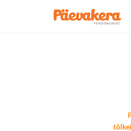
P
tõlke