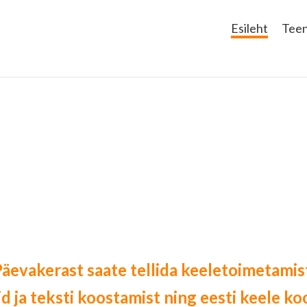
Esileht
Tee
äevakerast saate tellida keeletoimetamis
id ja teksti koostamist ning eesti keele koo