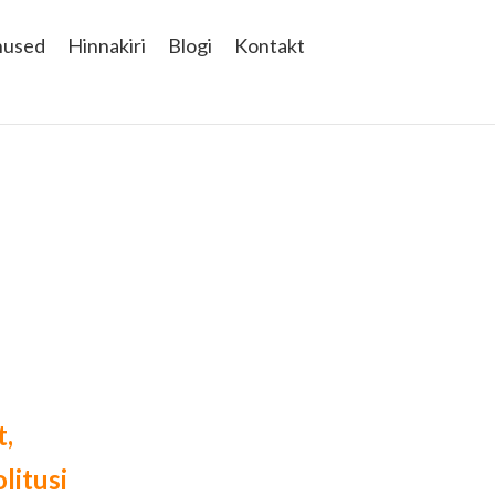
nused
Hinnakiri
Blogi
Kontakt
t,
litusi