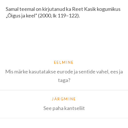
Samal teemal on kirjutanud ka Reet Kasik kogumikus
„Õigus ja keel” (2000, lk 119–122).
EELMINE
Mis märke kasutatakse eurode ja sentide vahel, ees ja
taga?
JÄRGMINE
See paha kantseliit