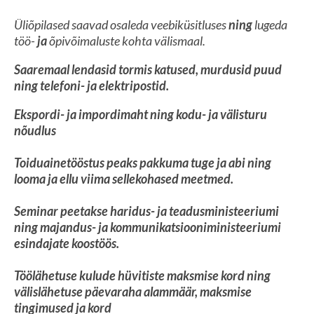
Üliõpilased saavad osaleda veebiküsitluses
ning
lugeda
töö-
ja
õpivõimaluste kohta välismaal.
Saaremaal lendasid tormis katused, murdusid puud
ning
telefoni-
ja
elektripostid.
Ekspordi-
ja
impordimaht
ning
kodu- ja välisturu
nõudlus
Toiduainetööstus peaks pakkuma tuge
ja
abi
ning
looma
ja
ellu viima sellekohased meetmed.
Seminar peetakse haridus-
ja
teadusministeeriumi
ning
majandus-
ja
kommunikatsiooniministeeriumi
esindajate koostöös.
Töölähetuse kulude hüvitiste maksmise kord
ning
välislähetuse päevaraha alammäär, maksmise
tingimused
ja
kord