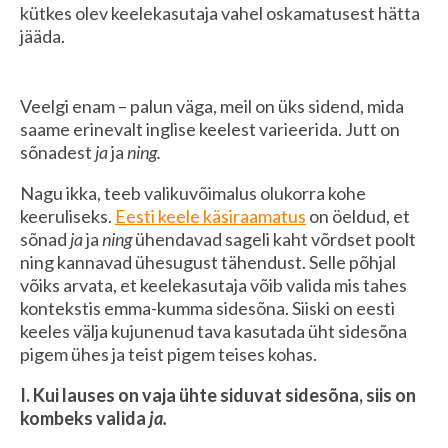
kütkes olev keelekasutaja vahel oskamatusest hätta
jääda.
Veelgi enam – palun väga, meil on üks sidend, mida
saame erinevalt inglise keelest varieerida. Jutt on
sõnadest
ja
ja
ning.
Nagu ikka, teeb valikuvõimalus olukorra kohe
keeruliseks.
Eesti keele käsiraamatus
on öeldud, et
sõnad
ja
ja
ning
ühendavad sageli kaht võrdset poolt
ning kannavad ühesugust tähendust. Selle põhjal
võiks arvata, et keelekasutaja võib valida mis tahes
kontekstis emma-kumma sidesõna. Siiski on eesti
keeles välja kujunenud tava kasutada üht sidesõna
pigem ühes ja teist pigem teises kohas.
I. Kui lauses on vaja ühte siduvat sidesõna, siis on
kombeks valida
ja.