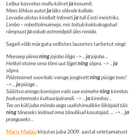
Leibur kasvatas mullu käivet
ja
kasumit.
Mees lõhkus autot
ja
läks sõbrale kallale.
Levadia alistas kindlalt Infoneti
ja
tuli Eesti meistriks.
Limbo – robottolmuimeja, mis toitub kokkukogutud
rämpsust
ja
oskab astmeidpidi üles ronida.
Sageli võib märgata sellistes lausetes tarbetut
ningi
:
Meeseep piima
ning
jojoba õliga –> ..
ja
jojoba ..
Hetkel otsime oma tiimi uut liiget
ning
sõpra. –> ..
ja
sõpra.
Päästeamet soovitab: varuge joogivett
ning
püsige toas!
–> ..
ja
püsige ..
Säästva arengu komisjon valis uue esimehe
ning
kinnitas
fookusteemaks kultuuripärandi. –> ..
ja
kinnitas ..
Tee on küll juba mõnda aega uudishimulikke liiklejaid täis
ning
tänaseks leidnud oma tänulikud kasutajad, ... –> ..
ja
praeguseks ..
Maris Makko
kirjutas juba 2009. aastal seletamatust