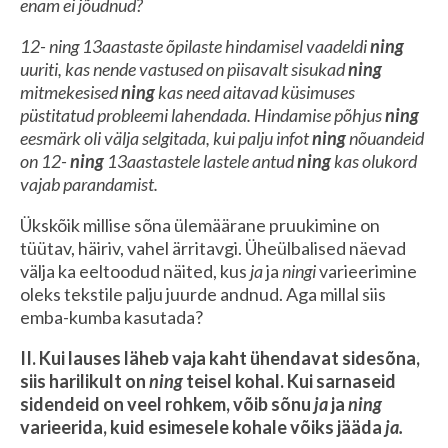
enam ei jõudnud?
12- ning 13aastaste õpilaste hindamisel vaadeldi
ning
uuriti, kas nende vastused on piisavalt sisukad
ning
mitmekesised
ning
kas need aitavad küsimuses
püstitatud probleemi lahendada. Hindamise põhjus
ning
eesmärk oli välja selgitada, kui palju infot
ning
nõuandeid
on 12-
ning
13aastastele lastele antud
ning
kas olukord
vajab parandamist.
Ükskõik millise sõna ülemäärane pruukimine on
tüütav, häiriv, vahel ärritavgi. Üheülbalised näevad
välja ka eeltoodud näited, kus
ja
ja
ningi
varieerimine
oleks tekstile palju juurde andnud. Aga millal siis
emba-kumba kasutada?
II. Kui lauses läheb vaja kaht ühendavat sidesõna,
siis harilikult on
ning
teisel kohal. Kui sarnaseid
sidendeid on veel rohkem, võib sõnu
ja
ja
ning
varieerida, kuid esimesele kohale võiks jääda
ja.