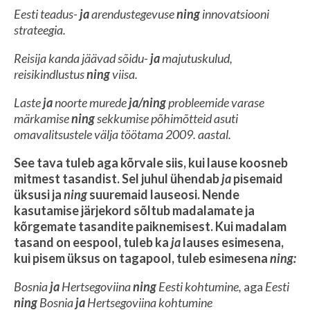
Eesti teadus-
ja
arendustegevuse
ning
innovatsiooni
strateegia.
Reisija kanda jäävad sõidu-
ja
majutuskulud,
reisikindlustus
ning
viisa.
Laste
ja
noorte murede
ja/ning
probleemide varase
märkamise
ning
sekkumise põhimõtteid asuti
omavalitsustele välja töötama 2009. aastal.
See tava tuleb aga kõrvale siis, k
ui lause koosneb
mitmest tasandist. Sel juhul ühendab
ja
pisemaid
üksusi ja
ning
suuremaid lauseosi. Nende
kasutamise järjekord sõltub madalamate ja
kõrgemate tasandite paiknemisest. Kui madalam
tasand on eespool, tuleb ka
ja
lauses esimesena,
kui pisem üksus on tagapool, tuleb esimesena
ning:
Bosnia
ja
Hertsegoviina
ning
Eesti kohtumine,
aga
Eesti
ning
Bosnia
ja
Hertsegoviina kohtumine