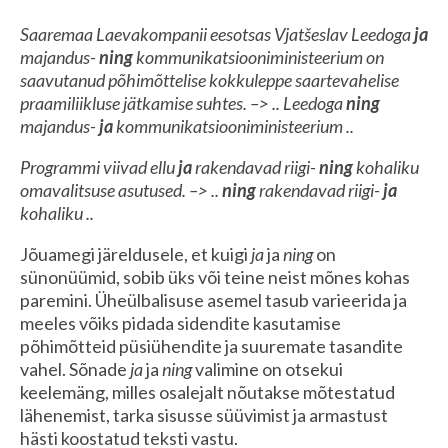
Saaremaa Laevakompanii eesotsas Vjatšeslav Leedoga
ja
majandus-
ning
kommunikatsiooniministeerium on
saavutanud põhimõttelise kokkuleppe saartevahelise
praamiliikluse jätkamise suhtes. –> .. Leedoga
ning
majandus-
ja
kommunikatsiooniministeerium ..
Programmi viivad ellu
ja
rakendavad riigi-
ning
k
ohaliku
omavalitsuse asutused.
–> ..
ning
rakendavad riigi-
ja
kohaliku ..
Jõuamegi järeldusele, et kuigi
ja
ja
ning
on
sünonüümid, sobib üks või teine neist mõnes kohas
paremini. Üheülbalisuse asemel tasub varieerida ja
meeles võiks pidada sidendite kasutamise
põhimõtteid püsiühendite ja suuremate tasandite
vahel. Sõnade
ja
ja
ning
valimine on otsekui
keelemäng, milles osalejalt nõutakse mõtestatud
lähenemist, tarka sisusse süüvimist ja armastust
hästi koostatud teksti vastu.