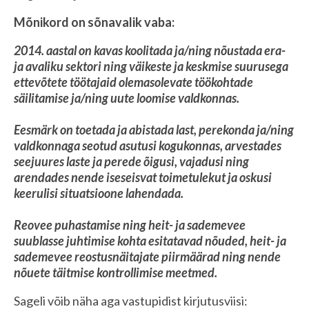
Mõnikord on sõnavalik vaba:
2014. aastal on kavas koolitada
ja/ning
nõustada era-
ja
avaliku sektori
ning
väikeste
ja
keskmise suurusega
ettevõtete töötajaid olemasolevate töökohtade
säilitamise
ja/ning
uute loomise valdkonnas.
Eesmärk on toetada
ja
abistada last, perekonda
ja/ning
valdkonnaga seotud asutusi kogukonnas, arvestades
seejuures laste
ja
perede õigusi, vajadusi
ning
arendades nende iseseisvat toimetulekut
ja
oskusi
keerulisi situatsioone lahendada.
Reovee puhastamise
ning
heit-
ja
sademevee
suublasse juhtimise kohta esitatavad nõuded, heit-
ja
sademevee reostusnäitajate piirmäärad
ning
nende
nõuete täitmise kontrollimise meetmed.
Sageli võib näha aga vastupidist kirjutusviisi: