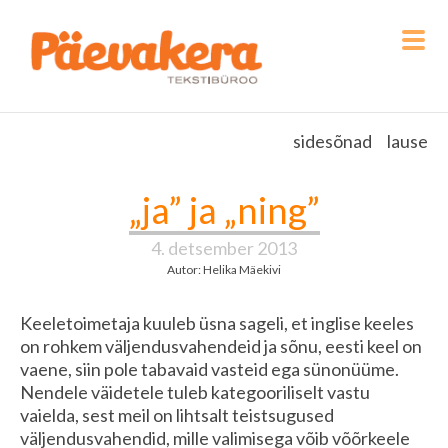
sidesõnad
lause
„ja” ja „ning”
4. detsember 2013
Autor: Helika Mäekivi
Keeletoimetaja kuuleb üsna sageli, et inglise keeles
on rohkem väljendusvahendeid ja sõnu, eesti keel on
vaene, siin pole tabavaid vasteid ega sünonüüme.
Nendele väidetele tuleb kategooriliselt vastu
vaielda, sest meil on lihtsalt teistsugused
väljendusvahendid, mille valimisega võib võõrkeele