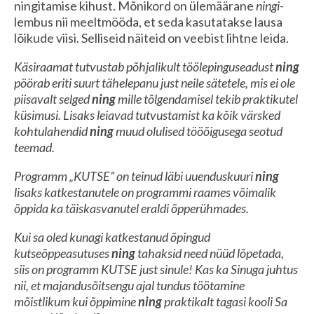
ningitamise kihust. Mõnikord on ülemäärane
ningi
-
lembus nii meeltmööda, et seda kasutatakse lausa
lõikude viisi. Selliseid näiteid on veebist lihtne leida.
Käsiraamat tutvustab põhjalikult töölepinguseadust
ning
pöörab eriti suurt tähelepanu just neile sätetele, mis ei ole
piisavalt selged
ning
mille tõlgendamisel tekib praktikutel
küsimusi. Lisaks leiavad tutvustamist ka kõik värsked
kohtulahendid
ning
muud olulised tööõigusega seotud
teemad.
Programm „KUTSE” on teinud läbi uuenduskuuri
ning
lisaks katkestanutele on programmi raames võimalik
õppida ka täiskasvanutel eraldi õpperühmades.
Kui sa oled kunagi katkestanud õpingud
kutseõppeasutuses
ning
tahaksid need nüüd lõpetada,
siis on programm KUTSE just sinule! Kas ka Sinuga juhtus
nii, et majandusõitsengu ajal tundus töötamine
mõistlikum kui õppimine
ning
praktikalt tagasi kooli Sa